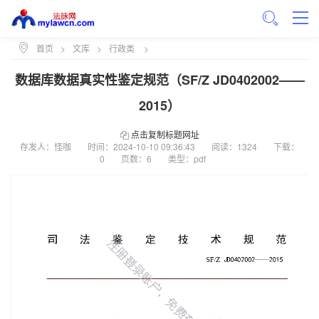
首页
>
文库
>
行政类
>
数据库数据真实性鉴定规范（SF/Z JD0402002——
2015）
点击复制标题网址
存发人：怪咖
时间：
2024-10-10 09:36:43
阅读：1324
下载：
0
页数：6
类型：pdf