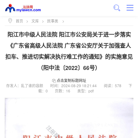
首页
>
文库
>
民事类
>
阳江市中级人民法院 阳江市公安局关于进一步落实
《广东省高级人民法院 广东省公安厅关于加强查人
扣车、推进切实解决执行难工作的通知》的实施意见
（阳中法〔2022〕66号）
点击复制标题网址
存发人：乱了谁的容颜
时间：
2024-08-29 18:21:44
阅读：578
下
载：0
页数：16
类型：pdf