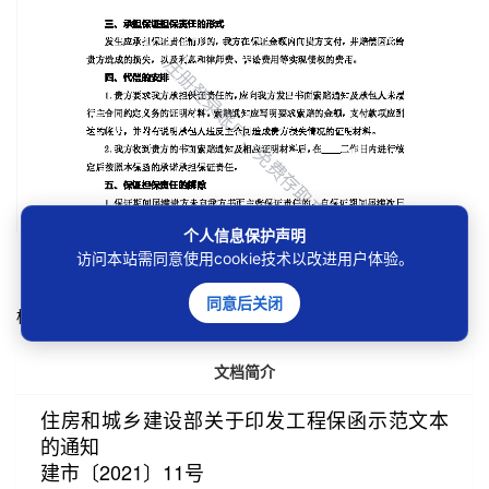
个人信息保护声明
下载本地，更方便阅读!
访问本站需同意使用cookie技术以改进用户体验。
免费下载
加入vip
同意后关闭
标签：
#合同#
#自然资源#
#投标#
文档简介
住房和城乡建设部关于印发工程保函示范文本
的通知
建市〔2021〕11号