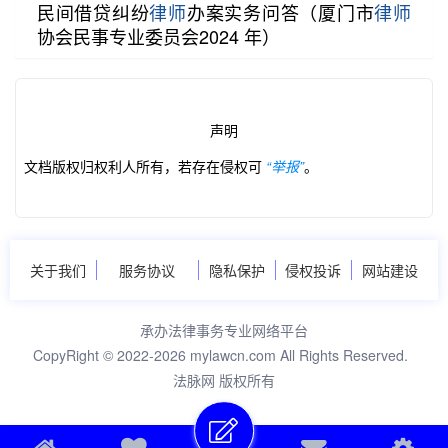
民间借贷纠纷
律师
办案实务问答（厦⻔市
律师
协会⺠事专业委员会2024 年）
声明
第2/37页
文档版权归权利人所有，若存在侵权可
“举报”
。
关于我们
服务协议
隐私保护
侵权投诉
网站建设
承办法律事务专业网络平台
CopyRight © 2022-2026 mylawcn.com All Rights Reserved.
法脉网 版权所有