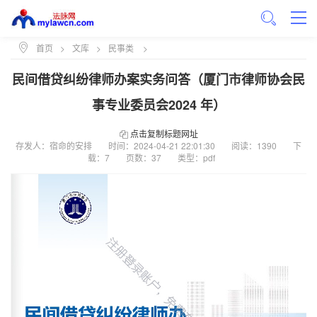
首页
>
文库
>
民事类
>
民间借贷纠纷律师办案实务问答（厦⻔市律师协会⺠
事专业委员会2024 年）
点击复制标题网址
存发人：宿命的安排
时间：
2024-04-21 22:01:30
阅读：1390
下
载：7
页数：37
类型：pdf