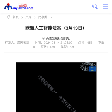
首页
>
文库
>
民事类
>
欧盟人工智能法案（3月13日）
点击复制标题网址
存发人：清风名剑
时间：
2024-03-14 21:05:00
阅读：456
下载：
0
页数：459
类型：pdf