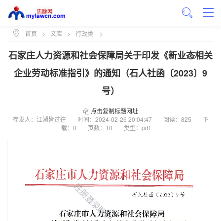
首页
>
文库
>
行政类
>
石家庄人力资源和社会保障局关于印发《新业态相关
企业劳动标准指引》的通知（石人社函〔2023〕9
号）
点击复制标题网址
存发人：江湖皆过往
时间：
2024-02-26 20:04:47
阅读：825
下
载：0
页数：10
类型：pdf