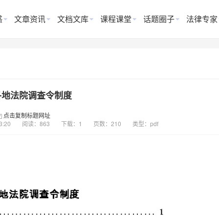
惑
文章资讯
文档文库
课程课堂
话题圈子
法律专家
各地法院调查令制度
点击复制标题网址
3:20
阅读：863
下载：1
页数：210
类型：pdf