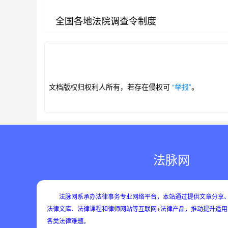
全国各地法院调查令制度
第1/210页
文档版权归权利人所有，若存在侵权可
“举报”
。
法脉网
法脉网系承办法律事务专业网络平台，本站通过提供文章分享、
法律文库、法律课程和律师网站等互联网+法律产品，推动提升适
各类法律难题。