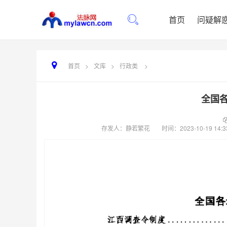
首页
问疑解
首页
>
文库
>
行政类
>
全国
存发人：静若繁花
时间：
2023-10-19 14:3