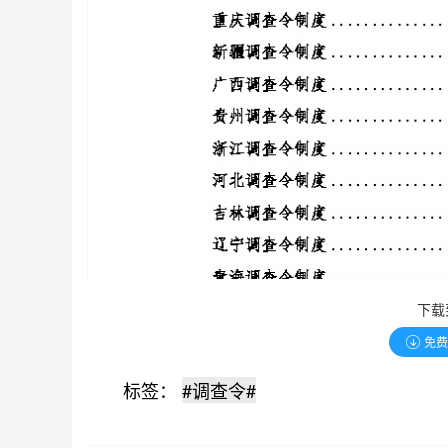
下载
免
标签：
#调查令#