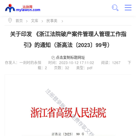
首页
>
文库
>
民事类
>
关于印发 《浙江法院破产案件管理人管理工作指
引》的通知（浙高法〔2023〕99号）
点击复制标题网址
存发人：一刹时的永恒
时间：
2023-10-12 17:11:02
阅读：1267
下
载：2
页数：32
类型：pdf