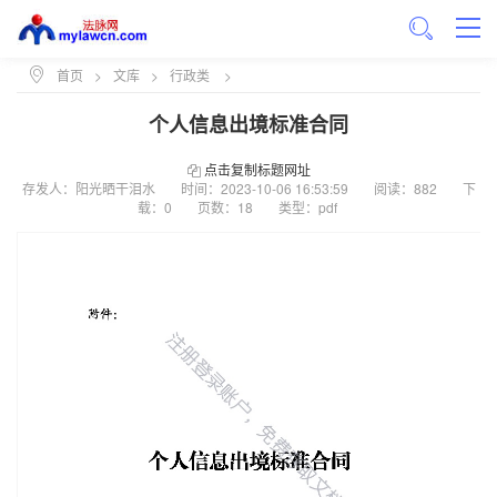
首页
>
文库
>
行政类
>
个人信息出境标准合同
点击复制标题网址
存发人：阳光晒干泪水
时间：
2023-10-06 16:53:59
阅读：882
下
载：0
页数：18
类型：pdf