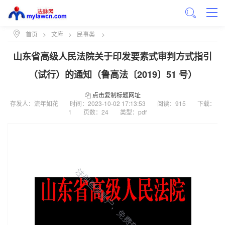
首页
>
文库
>
民事类
>
山东省高级人民法院关于印发要素式审判方式指引
（试行）的通知（鲁高法〔2019〕51 号）
点击复制标题网址
存发人：流年如花
时间：
2023-10-02 17:13:53
阅读：915
下载：
1
页数：24
类型：pdf