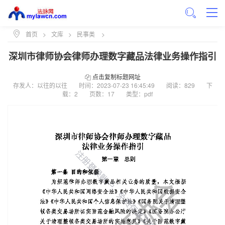
首页
>
文库
>
民事类
>
深圳市律师协会律师办理数字藏品法律业务操作指引
点击复制标题网址
存发人：以往的以往
时间：
2023-07-23 16:45:49
阅读：829
下
载：2
页数：17
类型：pdf