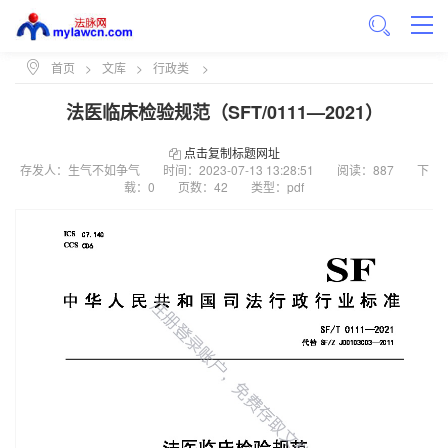
首页
>
文库
>
行政类
>
法医临床检验规范（SFT/0111—2021）
点击复制标题网址
存发人：生气不如争气
时间：
2023-07-13 13:28:51
阅读：887
下
载：0
页数：42
类型：pdf