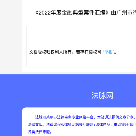
《2022年度金融典型案件汇编》由广州市
第1/245页
文档版权归权利人所有，若存在侵权可
“举报”
。
法脉网
法脉网系承办法律事务专业网络平台，本站通过提供文章分享、
法律文库、法律课程和律师网站等互联网+法律产品，推动提升适
各类法律难题。