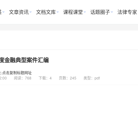
惑
文章资讯
文档文库
课程课堂
话题圈子
法律专家
2年度金融典型案件汇编
点击复制标题网址
2:00
阅读：768
下载：4
页数：245
类型：pdf