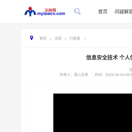
首页
问疑解
首页
>
文库
>
行政类
>
信息安全技术 个人
存发人：孤心无意
时间：
2023-04-04 09: