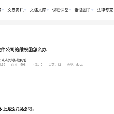
惑
文章资讯
文档文库
课程课堂
话题圈子
法律专家
软件公司的维权函怎么办
点击复制标题网址
4:39
阅读：598
下载：0
页数：12
类型：docx