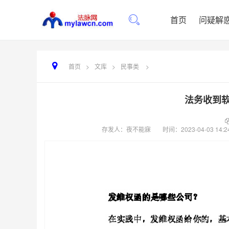
首页
问疑解
首页
>
文库
>
民事类
>
法务收到
存发人：夜不能寐
时间：
2023-04-03 14:2