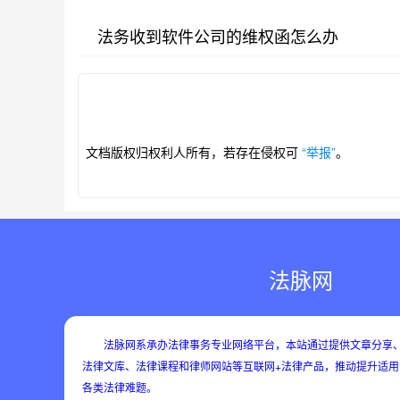
法务收到软件公司的维权函怎么办
第1/12页
文档版权归权利人所有，若存在侵权可
“举报”
。
法脉网
法脉网系承办法律事务专业网络平台，本站通过提供文章分享、
法律文库、法律课程和律师网站等互联网+法律产品，推动提升适
各类法律难题。