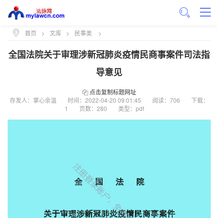
首页
>
文库
>
民事类
>
全国法院关于审理涉新冠肺炎疫情民商事案件司法指
导意见
点击复制标题网址
存发人：掌心余温
时间：
2022-04-20 09:01:45
阅读：706
下载：
1
页数：280
类型：pdf