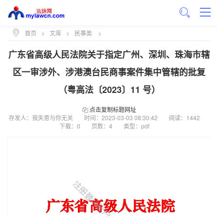
首页
>
文库
>
民事类
>
广东省高级人民法院关于指定广州、深圳、珠海市辖
区一审涉外、涉港澳台民商事案件集中管辖的批复
（粤高法〔2023〕11 号）
点击复制标题网址
存发人：我失意与你无关
时间：
2023-03-03 08:30:42
阅读：1442
下载：0
页数：4
类型：pdf