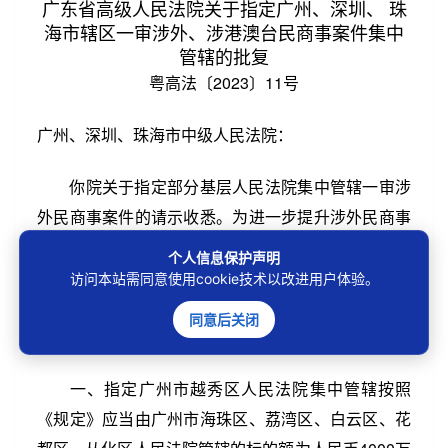
广东省高级人民法院关于指定广州、深圳、 珠
海市辖区一审涉外、涉港澳台民商事案件集中
管辖的批复
粤高法〔2023〕11号
广州、深圳、珠海市中级人民法院：
你院关于指定部分基层人民法院集中管辖一审涉
第2/4页
外民商事案件的请示收悉。为进一步提升涉外民商事
审判质效，优化涉外民商事审判资源配置，根据《最
个人信息保护声明
高人民法院关于涉外民商事案件管辖若干问题的规
访问本站需同意使用cookie技术以改进用户体验。
定》（以下简称《规定》）第四条第一款的规定，经
同意后关闭
请示最高人民法院，批复如下：
一、指定广州市越秀区人民法院集中管辖按照
《规定》应当由广州市海珠区、荔湾区、白云区、花