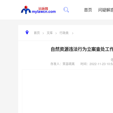
首页
问疑解
首页
>
文库
>
行政类
>
自然资源违法行为立案查处工作规
存发人：笑容疏离
时间：
2022-11-23 10:5