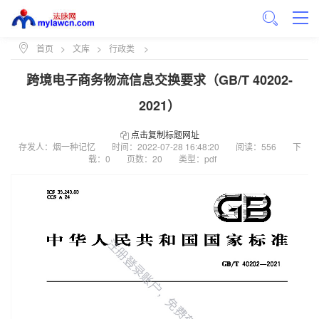
首页
>
文库
>
行政类
>
跨境电子商务物流信息交换要求（GB/T 40202-
2021）
点击复制标题网址
存发人：烟一种记忆
时间：
2022-07-28 16:48:20
阅读：556
下
载：0
页数：20
类型：pdf