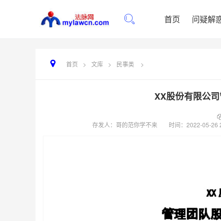
首页
问疑解
首页
>
文库
>
民事类
>
XX股份有限公
存发人：哥的范你学不来
时间：
2022-05-26 