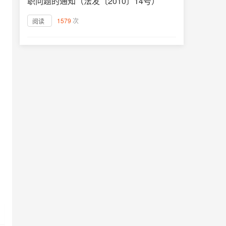
职问题的通知（法发〔2010〕14号）
1579
次
阅读