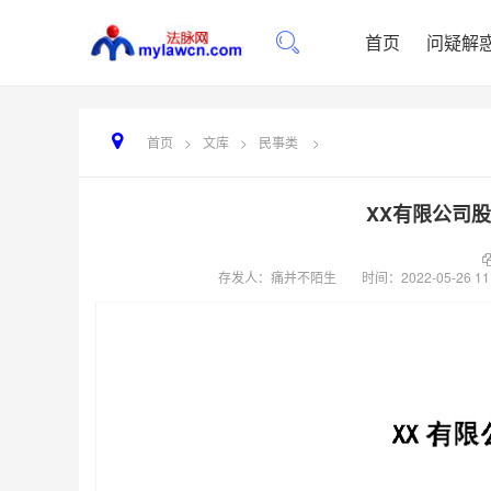
首页
问疑解
首页
>
文库
>
民事类
>
XX有限公司股
存发人：痛并不陌生
时间：
2022-05-26 11