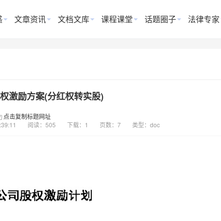
惑
文章资讯
文档文库
课程课堂
话题圈子
法律专家
权激励方案(分红权转实股)
点击复制标题网址
:39:11
阅读：505
下载：1
页数：7
类型：doc