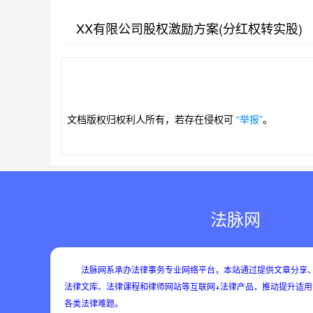
XX有限公司股权激励方案(分红权转实股)
第1/7页
文档版权归权利人所有，若存在侵权可
“举报”
。
法脉网
法脉网系承办法律事务专业网络平台，本站通过提供文章分享、
法律文库、法律课程和律师网站等互联网+法律产品，推动提升适
各类法律难题。