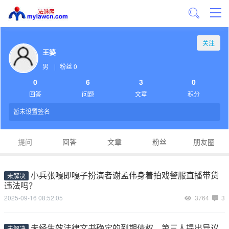
关注
王婆
男
|
粉丝 0
0
6
3
0
回答
问题
文章
积分
暂未设置签名
提问
回答
文章
粉丝
朋友圈
小兵张嘎即嘎子扮演者谢孟伟身着拍戏警服直播带货
未解决
违法吗？
2025-09-16 08:52:05
3764
3
未经生效法律文书确定的到期债权，第三人提出异议
未解决