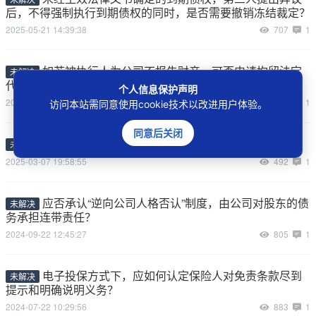
后，不得强制执行到期债权的同时，是否需要撤销冻结裁定？
2025-05-21 14:39:38
707
1
如若被执行人为公司不报告财产，可否申请拘留法定
未解决
代表人或实际控制人？
个人信息保护声明
2025-05-19 09:44:43
1460
1
访问本站需同意使用cookie技术以改进用户体验。
同意后关闭
哪些人可以担任执行人员？
未解决
2025-03-07 19:58:55
492
1
应否承认“逆向公司人格否认”制度，由公司对股东的债
未解决
务承担连带责任？
2024-09-22 12:45:27
805
1
电子投保方式下，应如何认定保险人对免责条款尽到
未解决
提示和明确说明义务？
2024-07-22 10:29:56
883
1