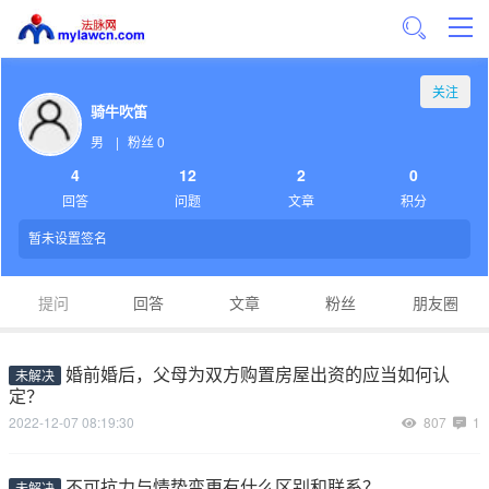
关注
骑牛吹笛
男
|
粉丝 0
4
12
2
0
回答
问题
文章
积分
暂未设置签名
提问
回答
文章
粉丝
朋友圈
婚前婚后，父母为双方购置房屋出资的应当如何认
未解决
定？
2022-12-07 08:19:30
807
1
不可抗力与情势变更有什么区别和联系？
未解决