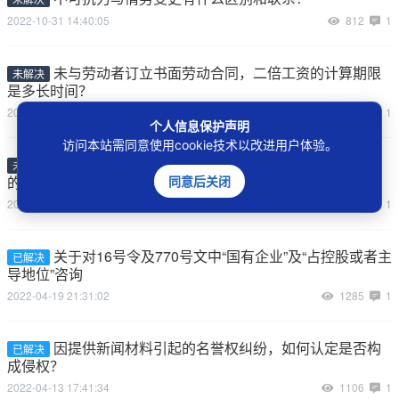
2022-10-31 14:40:05
812
1
未与劳动者订立书面劳动合同，二倍工资的计算期限
未解决
是多长时间？
2022-10-24 10:36:06
842
1
个人信息保护声明
访问本站需同意使用cookie技术以改进用户体验。
同一当事人的数个委托诉讼代理人就自认发生抵触
未解决
的，应当如何处理？
同意后关闭
2022-09-22 15:02:06
789
1
关于对16号令及770号文中“国有企业”及“占控股或者主
已解决
导地位”咨询
2022-04-19 21:31:02
1285
1
因提供新闻材料引起的名誉权纠纷，如何认定是否构
已解决
成侵权？
2022-04-13 17:41:34
1106
1