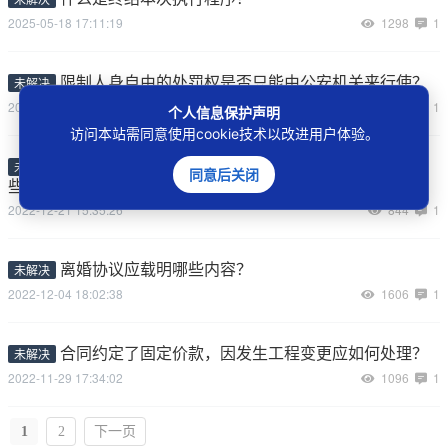
2025-05-18 17:11:19
1298
1
限制人身自由的处罚权是否只能由公安机关来行使？
未解决
2023-02-27 21:53:45
925
1
个人信息保护声明
访问本站需同意使用cookie技术以改进用户体验。
复制发行、传播、销售著作权作品前，应注意防范哪
未解决
同意后关闭
些侵犯著作权刑事风险？
2022-12-21 15:35:26
844
1
离婚协议应载明哪些内容？
未解决
2022-12-04 18:02:38
1606
1
合同约定了固定价款，因发生工程变更应如何处理？
未解决
2022-11-29 17:34:02
1096
1
1
2
下一页