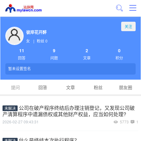
关注
彼岸花开醉
女
|
粉丝 0
11
9
2
0
回答
问题
文章
积分
暂未设置签名
提问
回答
文章
粉丝
朋友圈
公司在破产程序终结后办理注销登记，又发现公司破
未解决
产清算程序中遗漏债权或其他财产权益，应当如何处理?
2026-02-27 09:43:31
5773
1
什么是终结本次执行程序？
未解决