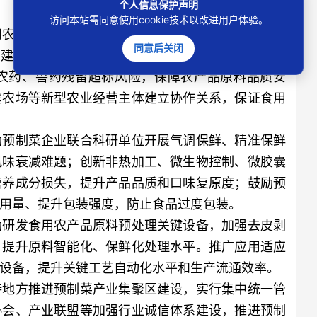
个人信息保护声明
访问本站需同意使用cookie技术以改进用户体验。
农产品原料生产集中区加大优质农产品生产基地建
同意后关闭
”建设，提升食用农产品原料商品化和标准化水平；
农药、兽药残留超标风险，保障农产品原料品质安
庭农场等新型农业经营主体建立协作关系，保证食用
预制菜企业联合科研单位开展气调保鲜、精准保鲜
风味衰减难题；创新非热加工、微生物控制、微胶囊
营养成分损失，提升产品品质和口味复原度；鼓励预
用量、提升包装强度，防止食品过度包装。
研发食用农产品原料预处理关键设备，加强去皮剥
，提升原料智能化、保鲜化处理水平。推广应用适应
设备，提升关键工艺自动化水平和生产流通效率。
地方推进预制菜产业集聚区建设，实行集中统一管
协会、产业联盟等加强行业诚信体系建设，推进预制