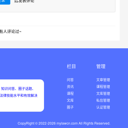
后发表评论
有人评论过~
栏目
管理
问答
文章管理
资讯
课程管理
知识问答、圈子话题、
课程
文库管理
用法律技能水平和有效解决
文库
私信管理
圈子
认证管理
CopyRight © 2022-2026 mylawcn.com All Rights Reserved.