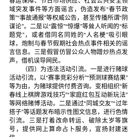
春运保障、节日市场供应、社会公共安全领
域突发事件等方面谣言，伪造发布“春节政
策”“事故通报”等权威公告，甚至传播所谓“阴
谋论”。二是以“震惊”“惊爆”等耸人听闻的“标
题党”，或者借同名同姓的“人名梗”吸引眼
球，炮制与春节假期社会热点事件相关的谣
言信息。三是假冒仿冒公众人物蹭炒热点发
声，借机误导网民。
（四）为违法活动引流。一是进行赌球
活动引流，以“赛事竞彩分析”“预测球赛结果”
等为由，为赌球提供付费咨询。变相组织“新
春线上棋牌游戏技巧”“家庭红包互动新玩法”
等网络赌博活动。二是通过“同城交友”“过年
搭子”等话题发布暗示性图文信息，进行色情
引流。三是打着改命转运、破除太岁等旗
号，提供网上算命占卜服务，宣扬封建迷