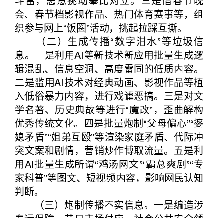
斗富，恶意挑动攀比对立。三是借春节晚
会、春节档影视作品、热门体育赛事等，组
织参与网上“饭圈”活动，挑起拉踩互撕。
（二）生成传播“数字泔水”等垃圾信
息。一是利用AI等新技术新应用批量生成逻
辑混乱、信息空洞、高度雷同的低质内容。
二是滥用AI技术对经典动画、影视作品等植
入低俗暴力内容，进行戏谑恶搞。三是对文
学名著、历史典故等进行“魔改”，歪曲解构
优秀传统文化。四是批量炮制“父母偏心”“婆
媳矛盾”“姐弟互殴”等渲染家庭矛盾、代际冲
突文案和剧情，营销炒作博取流量。五是利
用AI批量生成所谓“鸡汤网文”“霸总爽剧”“专
家科普”等图文、短视频内容，影响网民认知
判断。
（三）炮制传播不实信息。一是编造涉