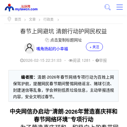
首页
>
文章
>
行政类
>
春节上网避坑 清朗行动护网民权益
点击复制标题网址
+ 关注
嘴角扬起的小幸福
2026-02-15 22:31:03
•
阅读 1281
•
举报
编者按：
清朗·2026年春节网络专项行动为百姓上网
保驾护航，提醒网民春节期间警惕网络谣言、赌球引流、
封建迷信等乱象，学会辨别低质垃圾信息，主动举报违规
内容，安全文明过春节。
中央网信办启动“清朗·2026年营造喜庆祥和
春节网络环境”专项行动