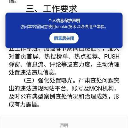
信。
三、工作要求
（一）及时传达部署。结合属地实际，
个人信息保护声明
细化实施方案，第一时间组织部署落实，督
访问本站需同意使用cookie技术以改进用户体验。
促网站平台深入开展整治，推动取得实效。
同意后关闭
（二）压实平台责任。督促重点平台成
立工作专班，加强春节期间值班值守，加大
对首页首屏、热搜榜单、热点推荐、PUSH
弹窗、信息流、评论等巡查力度，主动清理
处置违法违规信息。
（三）强化处置曝光。严肃查处问题突
出的违法违规网站平台、账号及MCN机构，
及时公布典型案例查处情况和治理成效，形
成有力震慑。
声明