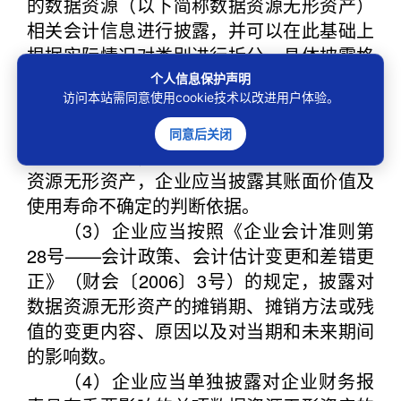
的数据资源（以下简称数据资源无形资产）
相关会计信息进行披露，并可以在此基础上
根据实际情况对类别进行拆分。具体披露格
式如下：
个人信息保护声明
访问本站需同意使用cookie技术以改进用户体验。
（2）对于使用寿命有限的数据资源无
形资产，企业应当披露其使用寿命的估计情
同意后关闭
况及摊销方法；对于使用寿命不确定的数据
资源无形资产，企业应当披露其账面价值及
使用寿命不确定的判断依据。
（3）企业应当按照《企业会计准则第
28号——会计政策、会计估计变更和差错更
正》（财会〔2006〕3号）的规定，披露对
数据资源无形资产的摊销期、摊销方法或残
值的变更内容、原因以及对当期和未来期间
的影响数。
（4）企业应当单独披露对企业财务报