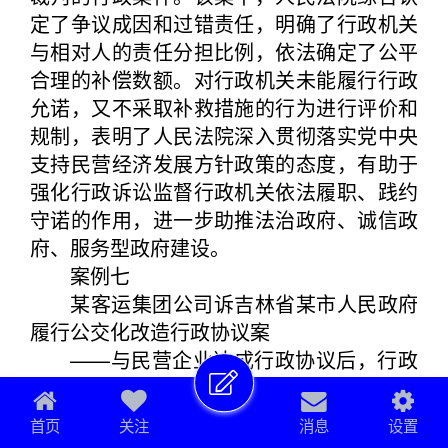
定了争议成因和过错责任，明确了行政机关
与相对人的责任分担比例，依法确定了公平
合理的补偿数额。对行政机关未能履行行政
允诺，又不采取补救措施的行为进行评价和
规制，表明了人民法院深入贯彻落实党中央
支持民营经济发展方针政策的态度，有助于
强化行政诉讼监督行政机关依法履职、践约
守诺的作用，进一步助推法治政府、诚信政
府、服务型政府建设。
案例七
某客运集团公司诉吉林省某市人民政府
履行公交化改造行政协议案
——与民营企业达成行政协议后，行政
机关不得违法增设条件阻却行政协议履行
【基本案情】
首页
关注
消息
设置
吉林省某市人民政府为落实上级人民政