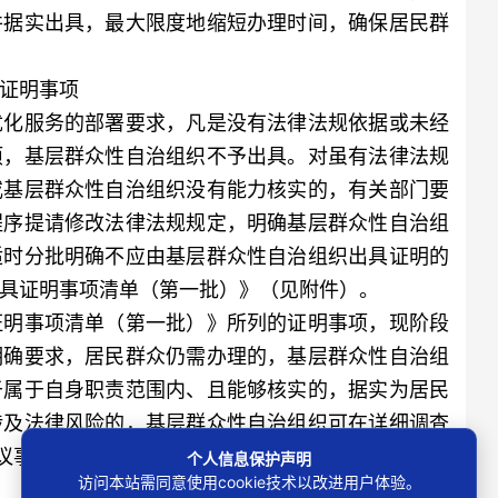
并据实出具，最大限度地缩短办理时间，确保居民群
证明事项
化服务的部署要求，凡是没有法律法规依据或未经
项，基层群众性自治组织不予出具。对虽有法律法规
或基层群众性自治组织没有能力核实的，有关部门要
程序提请修改法律法规规定，明确基层群众性自治组
适时分批明确不应由基层群众性自治组织出具证明的
具证明事项清单（第一批）》（见附件）。
明事项清单（第一批）》所列的证明事项，现阶段
明确要求，居民群众仍需办理的，基层群众性自治组
于属于自身职责范围内、且能够核实的，据实为居民
涉及法律风险的，基层群众性自治组织可在详细调查
议事协商的基础上，予以充分评估并预先防范后出
个人信息保护声明
访问本站需同意使用cookie技术以改进用户体验。