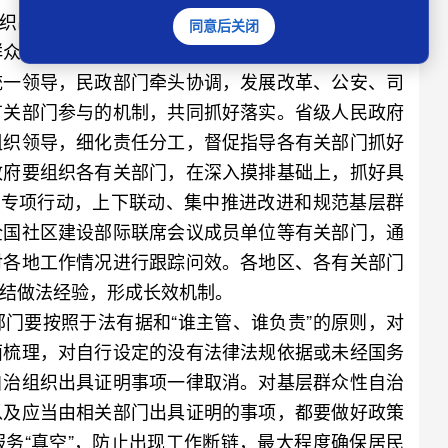
织出具证明工作的组织保障
同意后关闭
众性自治组织出具证明工作涉及面广、政策性强、
统一领导，民政部门牵头协调，发展改革、公安、司
有关部门参与的机制，共同抓好落实。省级人民政府
组织领导，细化责任分工，督促指导各有关部门抓好
政府要组织各有关部门，在深入摸排基础上，抓好具
理专项行动，上下联动、集中推进改进和规范基层群
全国社区建设部际联席会议成员单位等有关部门，通
对各地工作情况进行跟踪问效。各地区、各有关部门
结做法经验，形成长效机制。
要按照于法有据和“谁主管、谁负责”的原则，对
面梳理，对自行设定的没有法律法规依据或未经国务
自治组织出具证明事项一律取消。对基层群众性自治
以及应当由相关部门出具证明的事项，都要做好政策
务“真空”，防止出现工作断链，最大程度确保居民