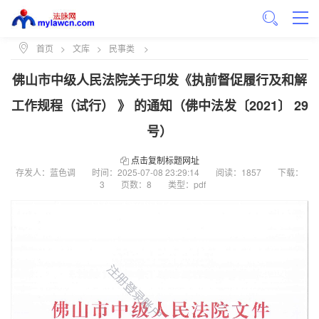
首页
>
文库
>
民事类
>
佛山市中级人民法院关于印发《执前督促履行及和解
工作规程（试行） 》 的通知（佛中法发〔2021〕 29
号）
点击复制标题网址
存发人：蓝色调
时间：
2025-07-08 23:29:14
阅读：1857
下载：
3
页数：8
类型：pdf