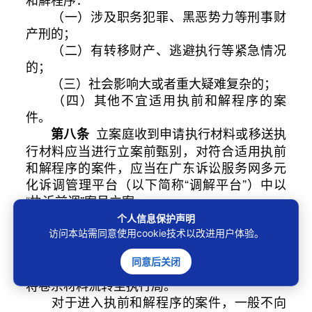
（一）涉及职务犯罪、黑恶势力等刑事财
产刑的；
（二）有转移财产、逃避执行等紧急情况
的；
（三）社会影响大或者重大疑难复杂的；
（四）其他不宜适用执前和解程序的案
件。
立案庭收到申请执行材料或移送执
第八条
行材料应当进行立案前甄别，对符合适用执前
和解程序的案件，应当在广东诉讼服务网多元
化诉调管理平台（以下简称“调解平台”）中以
“执诉前调”案号立案。
立案庭应当在立案后当天将案件卷
第九条
个人信息保护声明
宗材料移交扫描中心进行电子档案扫描。
访问本站需同意使用cookie技术以改进用户体验。
扫描中心应当在接收卷宗材料二日内完成
同意后关闭
扫描以及将材料上传至调解平台的工作，同时
将卷宗材料流转至执行局。
对于进入执前和解程序的案件，一般不向