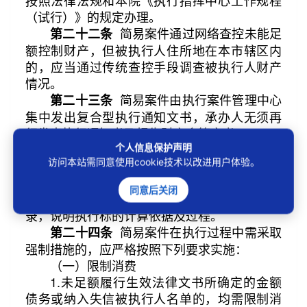
按照法律法规和本院《执行指挥中心工作规程
（试行）》的规定办理。
简易案件通过网络查控未能足
第二十二条
额控制财产，但被执行人住所地在本市辖区内
的，应当通过传统查控手段调查被执行人财产
情况。
简易案件由执行案件管理中心
第二十三条
集中发出复合型执行通知文书，承办人无须再
行发出执行通知书及报告财产令等文书。
执行过程中，当事人提出自动履行的，承
个人信息保护声明
访问本站需同意使用cookie技术以改进用户体验。
办人应通过短信平台等方式告知实际执行标
的。当事人就执行标的提出异议或要求说明计
同意后关闭
算过程的，应向当事人发出书面通知或制作笔
录，说明执行标的计算依据及过程。
简易案件在执行过程中需采取
第二十四条
强制措施的，应严格按照下列要求实施：
（一）限制消费
1.未足额履行生效法律文书所确定的金额
债务或纳入失信被执行人名单的，均需限制消