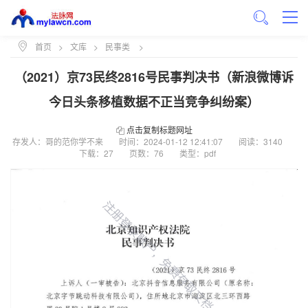
首页
>
文库
>
民事类
>
（2021）京73民终2816号民事判决书（新浪微博诉
今日头条移植数据不正当竞争纠纷案）
点击复制标题网址
存发人：哥的范你学不来
时间：
2024-01-12 12:41:07
阅读：3140
下载：27
页数：76
类型：pdf