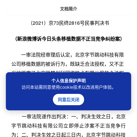
文档简介
（2021）京73民终2816号民事判决书
（新浪微博诉今日头条移植数据不正当竞争纠纷案）
第2/76页
一审法院经审理后认定，北京字节跳动科技有限
公司移植数据的被诉行为，既缺乏合法授权，又不正
当地损害了北京微梦创科网络技术有限公司的合法权
个人信息保护声明
益，扰乱了市场竞争秩序，对社会整体福利并无增
访问本站需同意使用cookie技术以改进用户体验。
益，并将损害消费者的长远利益，故违反了反不正当
竞争法第二条之规定，构成不正当竞争。
同意后关闭
一审法院遂作出判决：一、判决生效之日，北京
字节跳动科技有限公司立即停止涉案不正当竞争行
为；二、判决生效之日起三日内，北京字节跳动科技