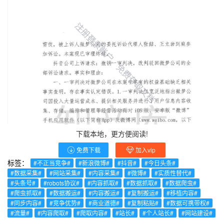
下载本地，更方便阅读!
免费下载
加入vip
标签：
#不正当竞争#
#新浪微博#
#抖音#
#今日头条#
#数据采集#
#网站采集#
#内容采集#
#微博#
#实质性替代#
#头条号#
#robots协议#
#内容抓取#
#数据抓取#
#数据爬虫#
#爬虫抓取#
#数据搬运#
#内容搬运#
#复制搬运#
#移植内容#
#同步内容#
#竞争优势#
#商业道德#
#复制粘贴#
#数据可携带权#
#流量#
#内容爬取#
#爬取内容#
#站长#
#个人站长#
#网站建设#